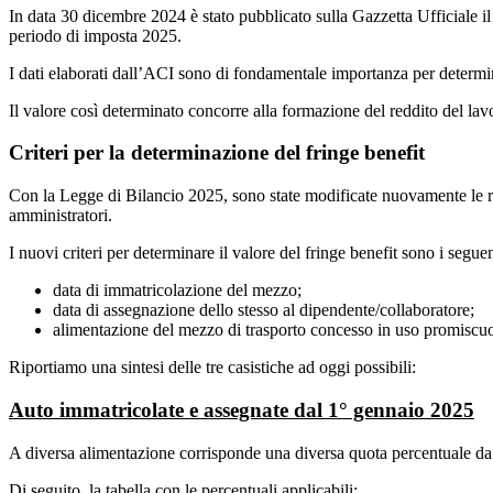
In data 30 dicembre 2024 è stato pubblicato sulla Gazzetta Ufficiale il 
periodo di imposta 2025.
I dati elaborati dall’ACI sono di fondamentale importanza per determin
Il valore così determinato concorre alla formazione del reddito del lav
Criteri per la determinazione del fringe benefit
Con la Legge di Bilancio 2025, sono state modificate nuovamente le reg
amministratori.
I nuovi criteri per determinare il valore del fringe benefit sono i seguen
data di immatricolazione del mezzo;
data di assegnazione dello stesso al dipendente/collaboratore;
alimentazione del mezzo di trasporto concesso in uso promiscu
Riportiamo una sintesi delle tre casistiche ad oggi possibili:
Auto immatricolate e assegnate dal 1° gennaio 2025
A diversa alimentazione corrisponde una diversa quota percentuale da 
Di seguito, la tabella con le percentuali applicabili: