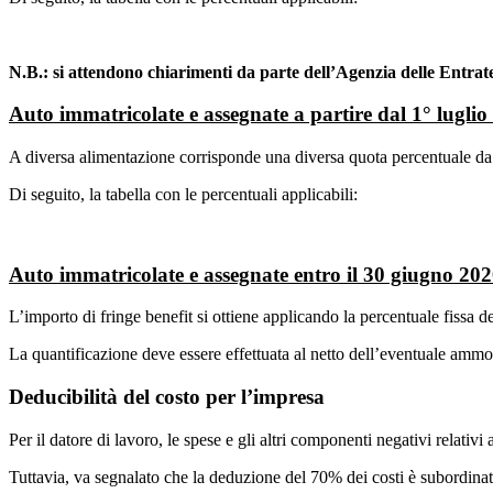
N.B.: si attendono chiarimenti da parte dell’Agenzia delle Entrat
Auto immatricolate e assegnate a partire dal 1° lugli
A diversa alimentazione corrisponde una diversa quota percentuale da 
Di seguito, la tabella con le percentuali applicabili:
Auto immatricolate e assegnate entro il 30 giugno 20
L’importo di fringe benefit si ottiene applicando la percentuale fissa 
La quantificazione deve essere effettuata al netto dell’eventuale ammont
Deducibilità del costo per l’impresa
Per il datore di lavoro, le spese e gli altri componenti negativi relati
Tuttavia, va segnalato che la deduzione del 70% dei costi è subordinata