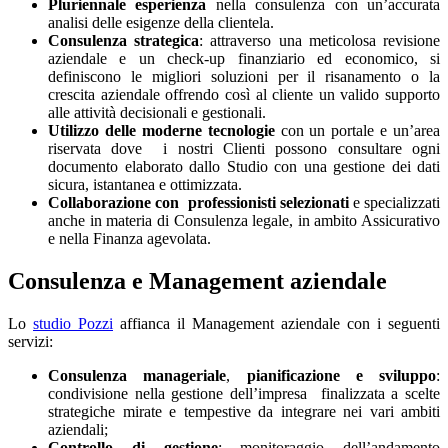
Pluriennale esperienza
nella consulenza con un’accurata
analisi delle esigenze della clientela.
Consulenza strategica
: attraverso una meticolosa revisione
aziendale e un check-up finanziario ed economico, si
definiscono le migliori soluzioni per il risanamento o la
crescita aziendale offrendo così al cliente un valido supporto
alle attività decisionali e gestionali.
Utilizzo delle moderne tecnologie
con un portale e un’area
riservata dove
i nostri Clienti possono consultare ogni
documento elaborato dallo Studio con una gestione dei dati
sicura, istantanea e ottimizzata.
Collaborazione con
professionisti selezionati
e specializzati
anche in materia di Consulenza legale, in ambito Assicurativo
e nella Finanza agevolata.
Consulenza e Management aziendale
Lo
studio Pozzi
affianca il Management aziendale con i seguenti
servizi:
Consulenza manageriale
,
pianificazione e sviluppo
:
condivisione nella gestione dell’impresa
finalizzata a scelte
strategiche mirate e tempestive da integrare nei vari ambiti
aziendali;
Controllo di gestione
: monitoraggio dell’andamento