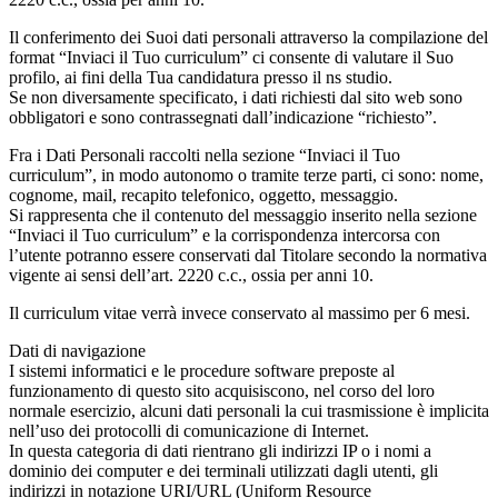
Il conferimento dei Suoi dati personali attraverso la compilazione del
format “Inviaci il Tuo curriculum” ci consente di valutare il Suo
profilo, ai fini della Tua candidatura presso il ns studio.
Se non diversamente specificato, i dati richiesti dal sito web sono
obbligatori e sono contrassegnati dall’indicazione “richiesto”.
Fra i Dati Personali raccolti nella sezione “Inviaci il Tuo
curriculum”, in modo autonomo o tramite terze parti, ci sono: nome,
cognome, mail, recapito telefonico, oggetto, messaggio.
Si rappresenta che il contenuto del messaggio inserito nella sezione
“Inviaci il Tuo curriculum” e la corrispondenza intercorsa con
l’utente potranno essere conservati dal Titolare secondo la normativa
vigente ai sensi dell’art. 2220 c.c., ossia per anni 10.
Il curriculum vitae verrà invece conservato al massimo per 6 mesi.
Dati di navigazione
I sistemi informatici e le procedure software preposte al
funzionamento di questo sito acquisiscono, nel corso del loro
normale esercizio, alcuni dati personali la cui trasmissione è implicita
nell’uso dei protocolli di comunicazione di Internet.
In questa categoria di dati rientrano gli indirizzi IP o i nomi a
dominio dei computer e dei terminali utilizzati dagli utenti, gli
indirizzi in notazione URI/URL (Uniform Resource