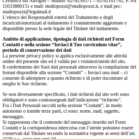
Cernusco sul Naviglio – Milano -02-9239371 – 02-92101792, P. iva
11033880151 e mail:
studiopozzi@studiopozzi.it
, e mail pec:
studiopozzi@legalmail.it
L’elenco dei Responsabili esterni del Trattamento e degli
incaricati/autorizzati al trattamento è costantemente aggiornato e
disponibile presso la sede legale del Titolare del trattamento.
Ambito di applicazione, tipologia di dati richiesti nel Form
Contatti e nella sezione “Inviaci il Tuo curriculum vitae”,
periodo di conservazione dei dati
La presente privacy policy si applica esclusivamente alle attività
online del presente sito ed è valida per i visitatori/utenti del sito.
Il conferimento dei Suoi dati personali attraverso la compilazione del
format disponibile alla sezione “Contatti” – Inviaci una mail – ci
consente di adempiere a quanto richiesto e di poter riscontrare al
meglio le Sue richieste.
Se non diversamente specificato, i dati richiesti dal sito web sono
obbligatori e sono contrassegnati dall’indicazione “richiesto”.
Fra i Dati Personali raccolti nella sezione “Contatti”, in modo
autonomo o tramite terze parti, ci sono: nome, mail, oggetto,
messaggio.
Si rappresenta che il contenuto del messaggio inserito nel Form
Contatti e la corrispondenza intercorsa con l’utente potranno essere
conservati dal Titolare secondo la normativa vigente ai sensi dell’art.
2220 c.c., ossia per anni 10.