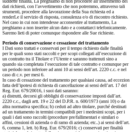
suddette finalità, La preghiamo di non procedere all’inserimento dei
dati richiesti, con l’avvertimento che non potremmo, attraverso tali
strumenti, procedere alla lavorazione della Sua richiesta ed a
renderLe il servizio di risposta, consulenza e/o di riscontro richiesto.
Nel caso in cui non intendesse acconsentire al trattamento, La
preghiamo a non inserire alcun dato e a contattarci telefonicamente.
Saremo lieti di poter comunque rispondere alle Sue richieste.
Periodo di conservazione e cessazione del trattamento
I Dati sono trattati e conservati per il tempo richiesto dalle finalità
per le quali sono stati raccolti e per scopi collegati all’esecuzione di
un contratto tra il Titolare e l’Utente e saranno trattenuti sino a
quando sia completata l’esecuzione di tale contratto e comunque per
un periodo non inferiore ad anni 10 ai sensi dell’art. 2220 c.c. e nel
caso di c.v. per mesi 6.
In caso di cessazione del trattamento per qualsiasi causa, ad eccezion
fatta dell’ipotesi di richiesta di cancellazione ai sensi dell’art. 17 del
Reg. Eur. 679/20016, i suoi dati saranno:
a) distrutti, decorsi gli obblighi di conservazione imposti dall’art.
2220 c.c., dagli artt. 19 e 22 del D.P.R. n. 600/1973 (anni 10) o da
altra normativa specifica; b) ceduti ad altro titolare, purché destinati
ad un trattamento in termini compatibili per i medesimi scopi, per i
quali i dati sono raccolti (procedure pre/fallimentari e similari o
affini, cessioni di azienda o di ramo di azienda; etc..) ai sensi dell’art.
6, comma 1, lett. b) Reg. Eur. 679/2016; c) conservati per finalità