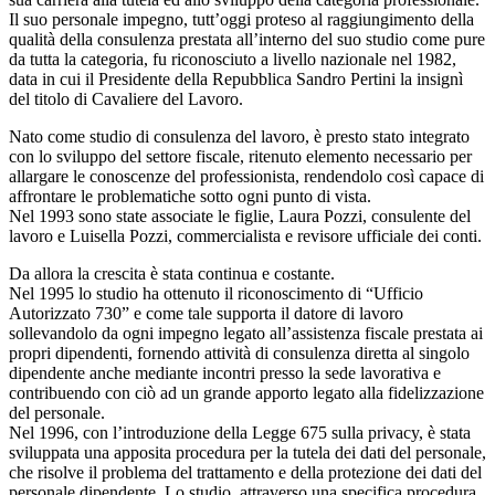
Il suo personale impegno, tutt’oggi proteso al raggiungimento della
qualità della consulenza prestata all’interno del suo studio come pure
da tutta la categoria, fu riconosciuto a livello nazionale nel 1982,
data in cui il Presidente della Repubblica Sandro Pertini la insignì
del titolo di Cavaliere del Lavoro.
Nato come studio di consulenza del lavoro, è presto stato integrato
con lo sviluppo del settore fiscale, ritenuto elemento necessario per
allargare le conoscenze del professionista, rendendolo così capace di
affrontare le problematiche sotto ogni punto di vista.
Nel 1993 sono state associate le figlie, Laura Pozzi, consulente del
lavoro e Luisella Pozzi, commercialista e revisore ufficiale dei conti.
Da allora la crescita è stata continua e costante.
Nel 1995 lo studio ha ottenuto il riconoscimento di “Ufficio
Autorizzato 730” e come tale supporta il datore di lavoro
sollevandolo da ogni impegno legato all’assistenza fiscale prestata ai
propri dipendenti, fornendo attività di consulenza diretta al singolo
dipendente anche mediante incontri presso la sede lavorativa e
contribuendo con ciò ad un grande apporto legato alla fidelizzazione
del personale.
Nel 1996, con l’introduzione della Legge 675 sulla privacy, è stata
sviluppata una apposita procedura per la tutela dei dati del personale,
che risolve il problema del trattamento e della protezione dei dati del
personale dipendente. Lo studio, attraverso una specifica procedura