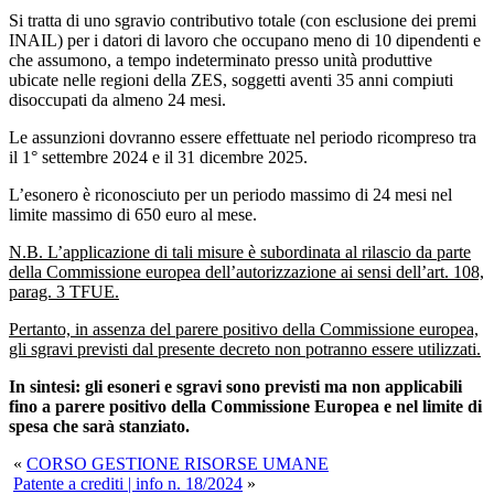
Si tratta di uno sgravio contributivo totale (con esclusione dei premi
INAIL) per i datori di lavoro che occupano meno di 10 dipendenti e
che assumono, a tempo indeterminato presso unità produttive
ubicate nelle regioni della ZES, soggetti aventi 35 anni compiuti
disoccupati da almeno 24 mesi.
Le assunzioni dovranno essere effettuate nel periodo ricompreso tra
il 1° settembre 2024 e il 31 dicembre 2025.
L’esonero è riconosciuto per un periodo massimo di 24 mesi nel
limite massimo di 650 euro al mese.
N.B. L’applicazione di tali misure è subordinata al rilascio da parte
della Commissione europea dell’autorizzazione ai sensi dell’art. 108,
parag. 3 TFUE.
Pertanto, in assenza del parere positivo della Commissione europea,
gli sgravi previsti dal presente decreto non potranno essere utilizzati.
In sintesi: gli esoneri e sgravi sono previsti ma non applicabili
fino a parere positivo della Commissione Europea e nel limite di
spesa che sarà stanziato.
«
CORSO GESTIONE RISORSE UMANE
Patente a crediti | info n. 18/2024
»