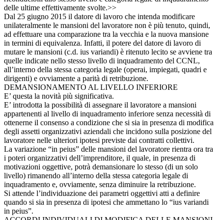
delle ultime effettivamente svolte.>>
Dal 25 giugno 2015 il datore di lavoro che intenda modificare
unilateralmente le mansioni del lavoratore non è più tenuto, quindi,
ad effettuare una comparazione tra la vecchia e la nuova mansione
in termini di equivalenza. Infatti, il potere del datore di lavoro di
mutare le mansioni (c.d. ius variandi) è ritenuto lecito se avviene tra
quelle indicate nello stesso livello di inquadramento del CCNL,
all’interno della stessa categoria legale (operai, impiegati, quadri e
dirigenti) e ovviamente a parità di retribuzione.
DEMANSIONAMENTO AL LIVELLO INFERIORE
E’ questa la novità più significativa.
E’ introdotta la possibilità di assegnare il lavoratore a mansioni
appartenenti al livello di inquadramento inferiore senza necessità di
ottenerne il consenso a condizione che si sia in presenza di modifica
degli assetti organizzativi aziendali che incidono sulla posizione del
lavoratore nelle ulteriori ipotesi previste dai contratti collettivi.
La variazione “in peius” delle mansioni del lavoratore rientra ora tra
i poteri organizzativi dell’imprenditore, il quale, in presenza di
motivazioni oggettive, potrà demansionare lo stesso (di un solo
livello) rimanendo all’interno della stessa categoria legale di
inquadramento e, ovviamente, senza diminuire la retribuzione.
Si attende l’individuazione dei parametri oggettivi atti a definire
quando si sia in presenza di ipotesi che ammettano lo “ius variandi
in peius”.
ACCORDI INDIVIDUALI DI MODIFICA DELLE MANSIONI,