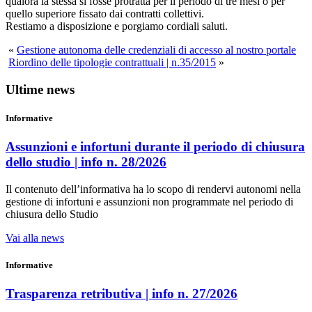
qualora la stessa si fosse protratta per il periodo di tre mesi o per
quello superiore fissato dai contratti collettivi.
Restiamo a disposizione e porgiamo cordiali saluti.
«
Gestione autonoma delle credenziali di accesso al nostro portale
Riordino delle tipologie contrattuali | n.35/2015
»
Ultime news
Informative
Assunzioni e infortuni durante il periodo di chiusura
dello studio | info n. 28/2026
Il contenuto dell’informativa ha lo scopo di rendervi autonomi nella
gestione di infortuni e assunzioni non programmate nel periodo di
chiusura dello Studio
Vai alla news
Informative
Trasparenza retributiva | info n. 27/2026