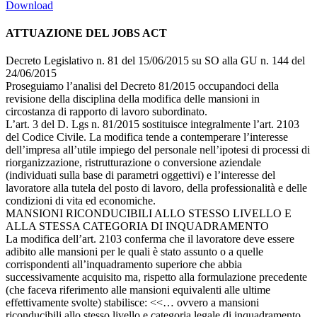
Download
ATTUAZIONE DEL JOBS ACT
Decreto Legislativo n. 81 del 15/06/2015 su SO alla GU n. 144 del
24/06/2015
Proseguiamo l’analisi del Decreto 81/2015 occupandoci della
revisione della disciplina della modifica delle mansioni in
circostanza di rapporto di lavoro subordinato.
L’art. 3 del D. Lgs n. 81/2015 sostituisce integralmente l’art. 2103
del Codice Civile. La modifica tende a contemperare l’interesse
dell’impresa all’utile impiego del personale nell’ipotesi di processi di
riorganizzazione, ristrutturazione o conversione aziendale
(individuati sulla base di parametri oggettivi) e l’interesse del
lavoratore alla tutela del posto di lavoro, della professionalità e delle
condizioni di vita ed economiche.
MANSIONI RICONDUCIBILI ALLO STESSO LIVELLO E
ALLA STESSA CATEGORIA DI INQUADRAMENTO
La modifica dell’art. 2103 conferma che il lavoratore deve essere
adibito alle mansioni per le quali è stato assunto o a quelle
corrispondenti all’inquadramento superiore che abbia
successivamente acquisito ma, rispetto alla formulazione precedente
(che faceva riferimento alle mansioni equivalenti alle ultime
effettivamente svolte) stabilisce: <<… ovvero a mansioni
riconducibili allo stesso livello e categoria legale di inquadramento